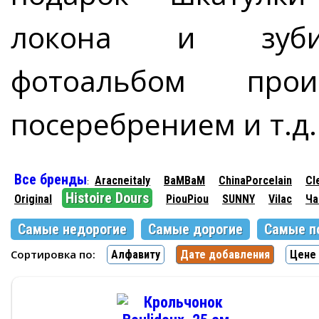
локона и зубика
фотоальбом про
посеребрением и т.д.
Все бренды
Aracneitaly
BaMBaM
ChinaPorcelain
Cl
:
Histoire Dours
Original
PiouPiou
SUNNY
Vilac
Ча
Самые недорогие
Самые дорогие
Самые п
Сортировка по:
Алфавиту
Дате добавления
Цене 