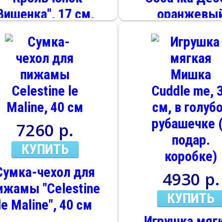
Вишенка", 17 см,
оранжевы
музыкальная,
хвостик, 24 
(подарочная
коробка)
7260 р.
КУПИТЬ
Сумка-чехол для
4930 р.
ижамы "Celestine
КУПИТЬ
le Maline", 40 см
Игрушка мяг