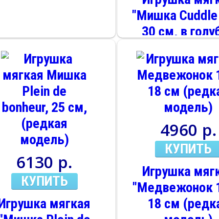
"Мишка Cuddle
30 см, в голу
рубашечке (в п
коробке)
4960 р.
КУПИТЬ
6130 р.
Игрушка мяг
КУПИТЬ
"Медвежонок 1
Игрушка мягкая
18 см (редк