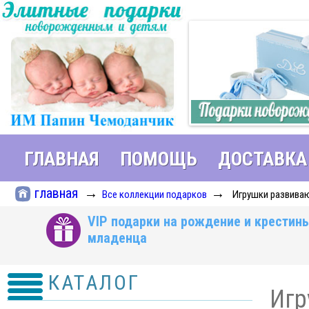
ГЛАВНАЯ
ПОМОЩЬ
ДОСТАВКА
главная
→
→
Все коллекции подарков
Игрушки развива
VIP подарки на рождение и крестин
младенца
КАТАЛОГ
Игр