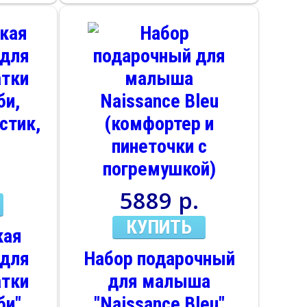
ой
(подарочная
я
коробка)
5889 р.
КУПИТЬ
кая
 для
Набор подарочный
атки
для малыша
би",
"Naissance Bleu"