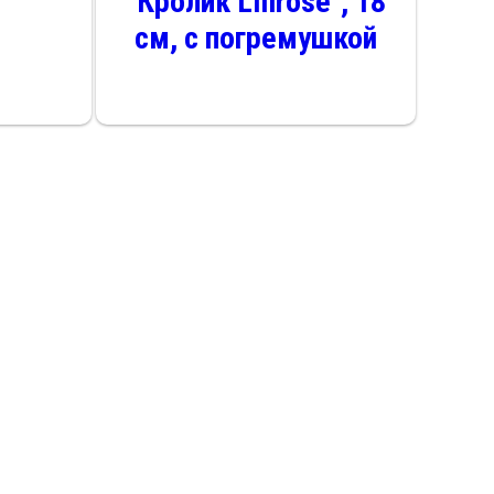
"Кролик Lilirose", 18
см, с погремушкой