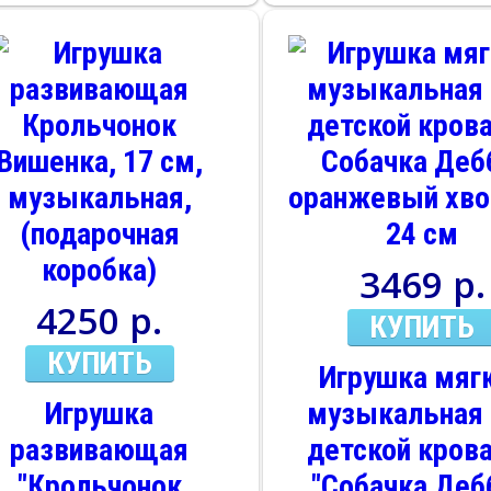
музыкальная,
погремушк
(подарочная
(подарочна
коробка)
коробка)
3469 р.
4250 р.
КУПИТЬ
КУПИТЬ
Игрушка мяг
Игрушка
музыкальная
развивающая
детской кров
"Крольчонок
"Собачка Деб