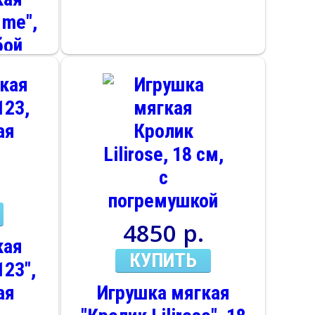
 me",
бой
одар.
4850 р.
кая
КУПИТЬ
23",
ая
Игрушка мягкая