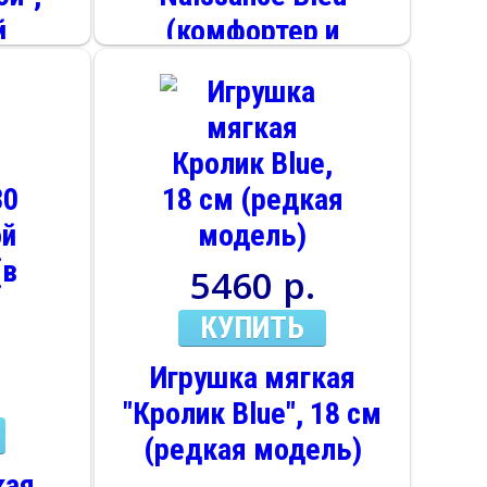
й
(комфортер и
см
пинеточки с
погремушкой)
5460 р.
КУПИТЬ
Игрушка мягкая
"Кролик Blue", 18 см
(редкая модель)
кая