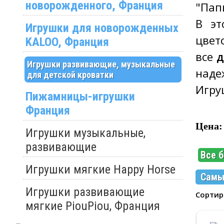
новорожденного, Франция
"Пап
В эт
Игрушки для новорожденных
цвет
KALOO, Франция
все
д
Игрушки развивающие, музыкальные
наде
для детской кроватки
Игру
Пижамницы-игрушки
Франция
Цена:
Игрушки музыкальные,
развивающие
Все 
Игрушки мягкие Happy Horse
Самы
Игрушки развивающие
Сорти
мягкие PiouPiou, Франция