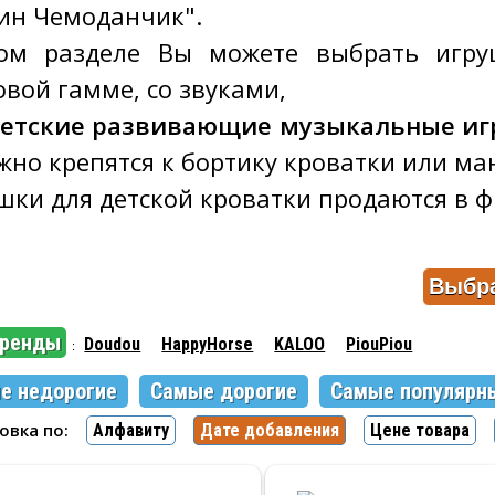
ин Чемоданчик".
ом разделе Вы можете выбрать игру
овой гамме, со звуками,
етские развивающие музыкальные иг
жно крепятся к бортику кроватки или ма
шки для детской кроватки продаются в 
бренды
Doudou
HappyHorse
KALOO
PiouPiou
:
е недорогие
Самые дорогие
Самые популярн
ровка по:
Алфавиту
Дате добавления
Цене товара