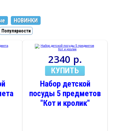
ые
НОВИНКИ
Популярности
2340 р.
КУПИТЬ
ой
Набор детской
мета
посуды 5 предметов
"Кот и кролик"