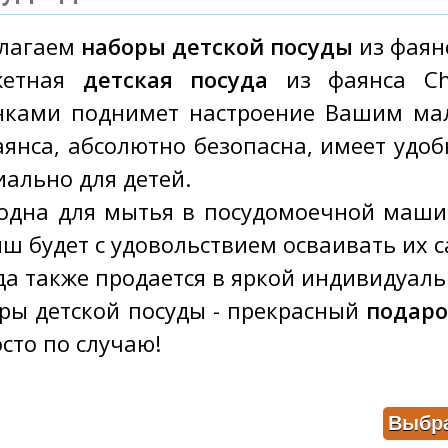
лагаем
наборы детской посуды
из фаян
жетная
детская посуда
из фаянса Ch
нками поднимет настроение Вашим мал
аянса, абсолютно безопасна, имеет уд
иально для детей.
одна для мытья в посудомоечной машин
ш будет с удовольствием осваивать их с
да также продается в яркой индивидуаль
ры детской посуды - прекрасный
подаро
осто по случаю!