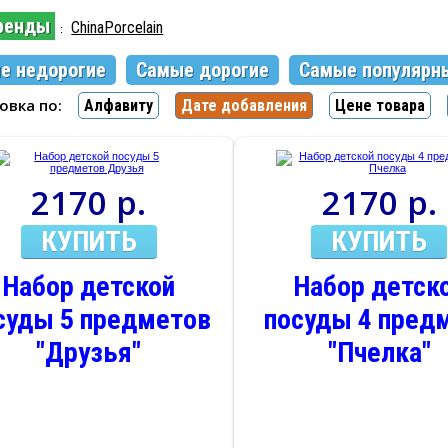
ренды
ChinaPorcelain
:
е недорогие
Самые дорогие
Самые популярн
ровка по:
Алфавиту
Дате добавления
Цене товара
2170 р.
2170 р.
КУПИТЬ
КУПИТЬ
Набор детской
Набор детск
суды 5 предметов
посуды 4 пред
"Друзья"
"Пчелка"