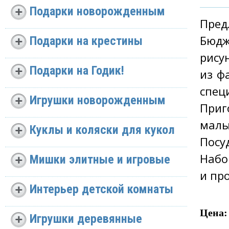
Подарки новорожденным
Пред
Бюд
Подарки на крестины
рису
Подарки на Годик!
из ф
спец
Игрушки новорожденным
Приг
малы
Куклы и коляски для кукол
Посу
Набо
Мишки элитные и игровые
и пр
Интерьер детской комнаты
Цена:
Игрушки деревянные