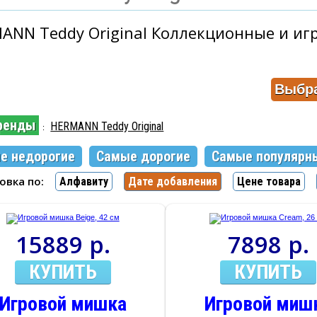
ANN Teddy Original Коллекционные и иг
ренды
HERMANN Teddy Original
:
е недорогие
Самые дорогие
Самые популярн
ровка по:
Алфавиту
Дате добавления
Цене товара
15889 р.
7898 р.
КУПИТЬ
КУПИТЬ
Игровой мишка
Игровой миш