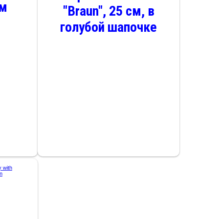
см
"Braun", 25 см, в
голубой шапочке