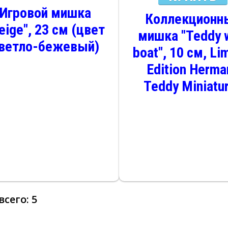
Игровой мишка
Коллекционн
eige", 23 см (цвет
мишка "Teddy 
ветло-бежевый)
boat", 10 см, Li
Edition Herma
Teddy Miniatu
 всего:
5