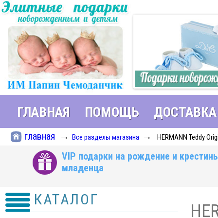
ГЛАВНАЯ
ПОМОЩЬ
ДОСТАВКА
главная
→
→
Все разделы магазина
HERMANN Teddy Orig
VIP подарки на рождение и крестин
младенца
КАТАЛОГ
HER