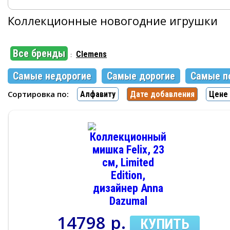
Коллекционные новогодние игрушки
Все бренды
Clemens
:
Самые недорогие
Самые дорогие
Самые п
Сортировка по:
Алфавиту
Дате добавления
Цене 
14798 р.
КУПИТЬ