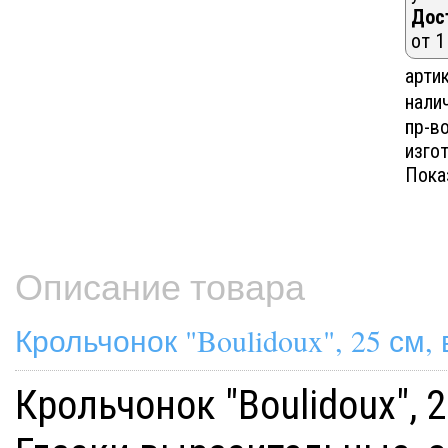
Дос
от 1
артик
нали
пр-в
изгот
Пока
Описание товара
Крольчонок "Boulidoux", 25 см,
Крольчонок "Boulidoux", 2