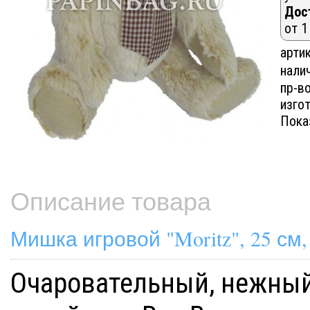
Дос
от 1
артик
нали
пр-в
изгот
Пока
Описание товара
Мишка игровой "Moritz", 25 см,
Очаровательный, нежный