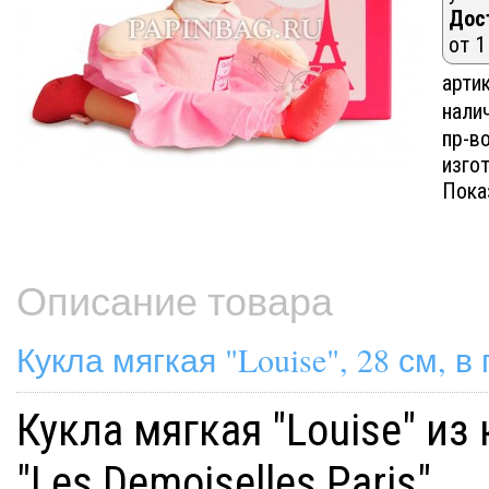
Дос
от 1
артик
нали
пр-в
изгот
Пока
Описание товара
Кукла мягкая "Louise", 28 см, 
Кукла мягкая "Louise" из
"Les Demoiselles Paris"