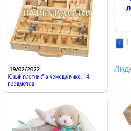
л
|
1
Лид
19/02/2022
Юный плотник" в чемоданчике, 14
предметов