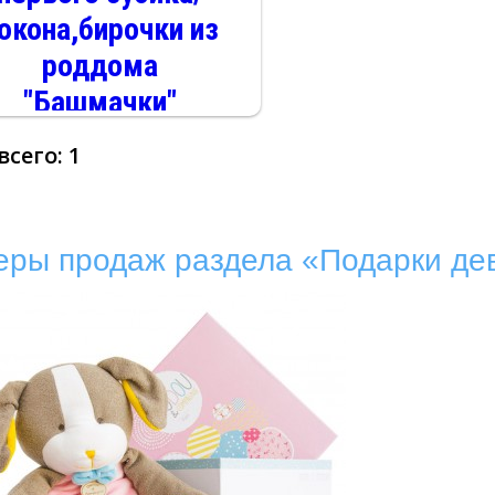
окона,бирочки из
роддома
"Башмачки"
кремовые
 всего:
1
еры продаж раздела «Подарки дево