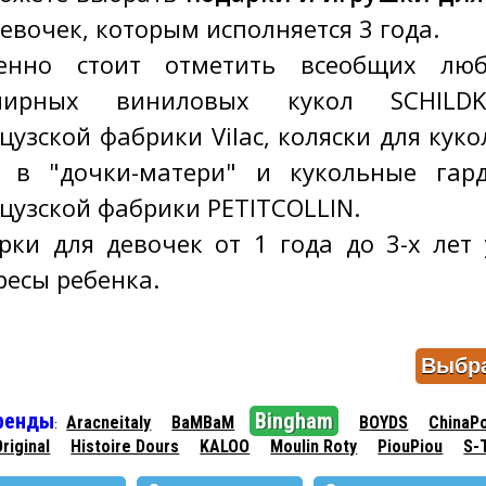
девочек, которым исполняется 3 года.
енно стоит отметить всеобщих люб
нирных виниловых кукол SCHILDK
цузской фабрики Vilac, коляски для куко
 в "дочки-матери" и кукольные гар
цузской фабрики PETITCOLLIN.
рки для девочек от 1 года до 3-х лет
ресы ребенка.
ренды
Bingham
Aracneitaly
BaMBaM
BOYDS
ChinaPo
:
riginal
Histoire Dours
KALOO
Moulin Roty
PiouPiou
S-