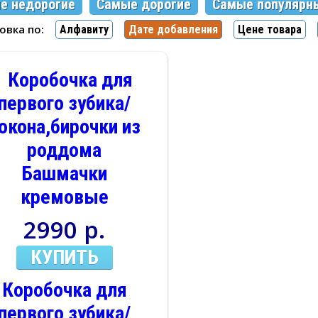
е недорогие
Самые дорогие
Самые популярн
ровка по:
Алфавиту
Дате добавления
Цене товара
2990 р.
КУПИТЬ
Коробочка для
первого зубика/