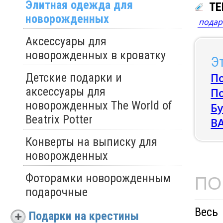
Элитная одежда для
ТЕ
новорожденных
подар
Аксессуары для
новорожденных в кроватку
Эт
П
Детские подарки и
аксессуары для
П
новорожденных The World of
Б
Beatrix Potter
B
Конверты на выписку для
новорожденных
ПО
Фоторамки новорожденным
подарочные
Весь
Подарки на крестины