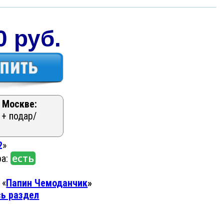
0 руб.
 Москве:
 + подар/
2
»
есть
ра:
 «
Папин Чемоданчик
»
сь раздел