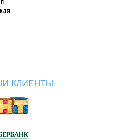
ел
жая
е
ШИ КЛИЕНТЫ