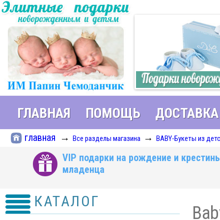
ГЛАВНАЯ
ПОМОЩЬ
ДОСТАВКА
главная
→
→
Все разделы магазина
BABY-Букеты из дет
VIP подарки на рождение и крестин
младенца
КАТАЛОГ
Bab