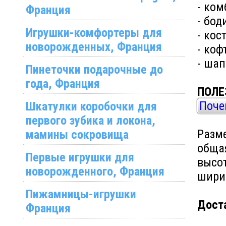
- ком
Франция
- бод
Игрушки-комфортеры для
- кос
новорожденных, Франция
- коф
- шап
Пинеточки подарочные до
года, Франция
ПОЛЕ
Поче
Шкатулки коробочки для
первого зубика и локона,
Разме
мамины сокровища
общая
Первые игрушки для
высот
новорожденного, Франция
шири
Пижамницы-игрушки
Доста
Франция