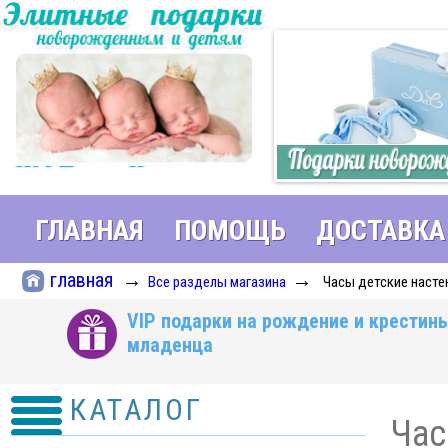
ГЛАВНАЯ
ПОМОЩЬ
ДОСТАВКА
главная
→
→
Все разделы магазина
Часы детские наст
VIP подарки на рождение и крестин
младенца
КАТАЛОГ
Час