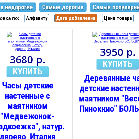
е недорогие
Самые дорогие
Самые популярн
ровка по:
Алфавиту
Дате добавления
Цене товара
3950 р.
3680 р.
КУПИТЬ
КУПИТЬ
Деревянные ч
Часы детские
детские настен
настенные с
маятником "Ве
маятником
Пиноккио" БОЛ
"Медвежонок-
адкоежка", натур.
дерево, Италия