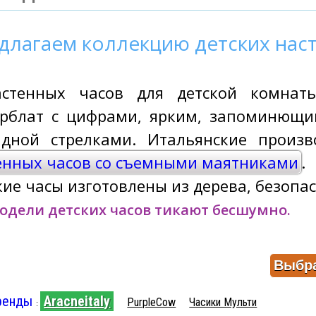
длагаем коллекцию детских наст
стенных часов для детской комнаты
рблат с цифрами, ярким, запоминющим
ндной стрелками. Итальянские произ
енных часов со съемными маятниками
.
кие часы изготовлены из дерева, безопас
модели детских часов тикают бесшумно.
ренды
Aracneitaly
PurpleCow
Часики Мульти
: