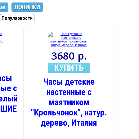
ые
НОВИНКИ
Популярности
3680 р.
КУПИТЬ
асы
Часы детские
ные с
настенные с
селый
маятником
ЬШИЕ
"Крольчонок", натур.
дерево, Италия