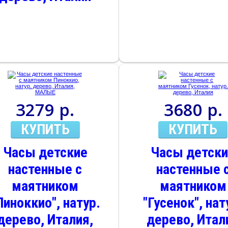
3279 р.
3680 р.
КУПИТЬ
КУПИТЬ
Часы детские
Часы детск
настенные с
настенные 
маятником
маятником
Пиноккио", натур.
"Гусенок", нат
дерево, Италия,
дерево, Итал