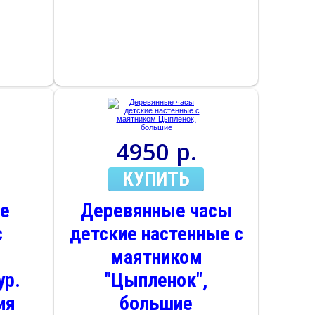
4950 р.
КУПИТЬ
ие
Деревянные часы
с
детские настенные с
маятником
ур.
"Цыпленок",
ия
большие