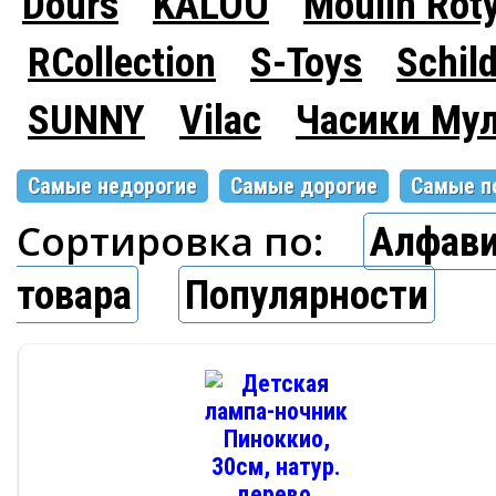
Dours
KALOO
Moulin Rot
RCollection
S-Toys
Schil
SUNNY
Vilac
Часики Му
Самые недорогие
Самые дорогие
Самые п
Сортировка по:
Алфави
товара
Популярности