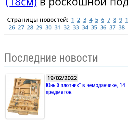
(18см)
в роскошной под
Страницы новостей:
1
2
3
4
5
6
7
8
9
26
27
28
29
30
31
32
33
34
35
36
37
38
Последние новости
19/02/2022
Юный плотник" в чемоданчике, 14
предметов