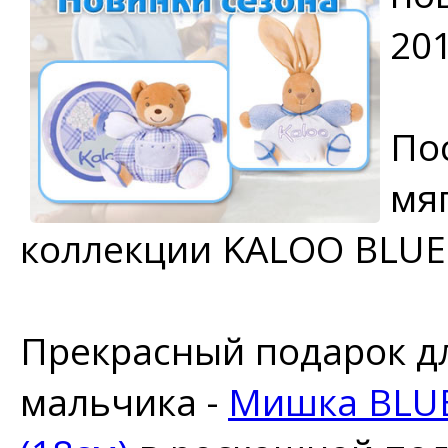
20
По
мя
коллекции KALOO BLUE
Прекрасный подарок д
мальчика -
Мишка BLUE