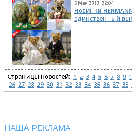
6 Мая 2013 22:04
Новинки HERMANN-C
единственный вып
Страницы новостей:
1
2
3
4
5
6
7
8
9
26
27
28
29
30
31
32
33
34
35
36
37
38
НАША РЕКЛАМА