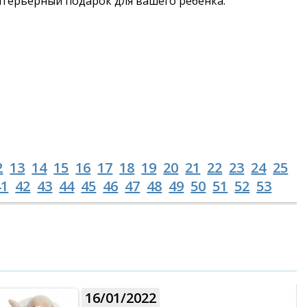
нтерьерный подарок для вашего ребенка.
2
13
14
15
16
17
18
19
20
21
22
23
24
25
41
42
43
44
45
46
47
48
49
50
51
52
53
16/01/2022