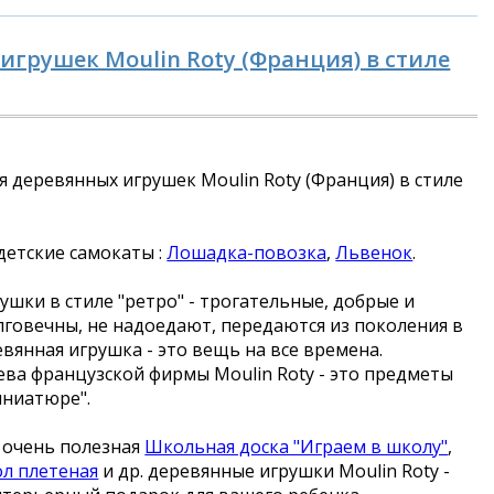
грушек Moulin Roty (Франция) в стиле
 деревянных игрушек Moulin Roty (Франция) в стиле
детские самокаты :
Лошадка-повозка
,
Львенок
.
шки в стиле "ретро" - трогательные, добрые и
лговечны, не надоедают, передаются из поколения в
вянная игрушка - это вещь на все времена.
ева французской фирмы Moulin Roty - это предметы
иниатюре".
 очень полезная
Школьная доска "Играем в школу"
,
ол плетеная
и др. деревянные игрушки Moulin Roty -