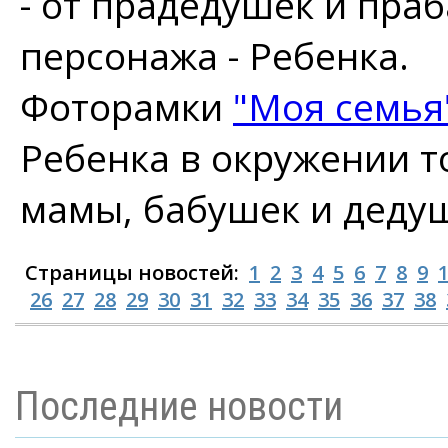
- от прадедушек и пра
персонажа - Ребенка.
Фоторамки
"Моя семья
Ребенка в окружении т
мамы, бабушек и дедуш
Страницы новостей:
1
2
3
4
5
6
7
8
9
26
27
28
29
30
31
32
33
34
35
36
37
38
Последние новости