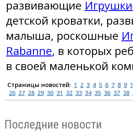
развивающие
Игрушки
детской кроватки, ра
малыша, роскошные
И
Rabanne
, в которых ре
в своей маленькой ком
Страницы новостей:
1
2
3
4
5
6
7
8
9
26
27
28
29
30
31
32
33
34
35
36
37
38
Последние новости