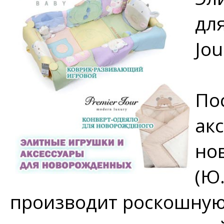
дл
Jou
По
ак
но
(Ю
производит роскошную