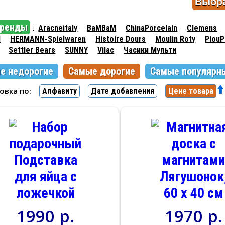
бренды
Aracneitaly
BaMBaM
ChinaPorcelain
Clemens
:
l
HERMANN-Spielwaren
Histoire Dours
Moulin Roty
PiouP
Settler Bears
SUNNY
Vilac
Часики Мульти
е недорогие
Самые дорогие
Самые популярн
ровка по:
Алфавиту
Дате добавления
Цене товара
1990 р.
1970 р.