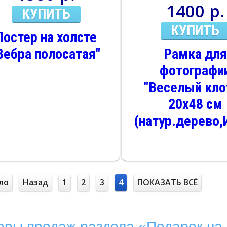
1400 р.
КУПИТЬ
КУПИТЬ
Постер на холсте
Зебра полосатая"
Рамка для
фотографи
"Веселый кло
20х48 см
(натур.дерево,
ло
Назад
1
2
3
4
ПОКАЗАТЬ ВСЁ
еры продаж раздела «Подарок на 