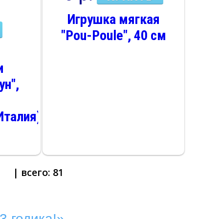
Игрушка мягкая
"Pou-Poule", 40 см
и
ун",
Италия)
| всего:
81
3 годика!»