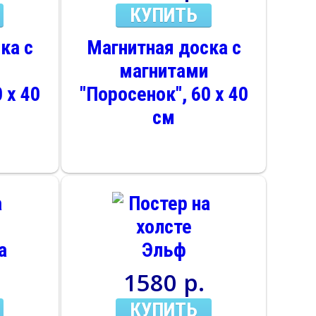
КУПИТЬ
ка с
Магнитная доска с
и
магнитами
 х 40
"Поросенок", 60 х 40
см
1580 р.
КУПИТЬ