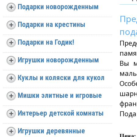
Подарки новорожденным
Пре
Подарки на крестины
пода
Подарки на Годик!
Пред
памя
Игрушки новорожденным
Вы м
маль
Куклы и коляски для кукол
Особ
шар
Мишки элитные и игровые
франц
Интерьер детской комнаты
Пода
Игрушки деревянные
Цена: