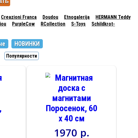
Creazioni Franca
Doudou
Etnogalerija
HERMANN Teddy
iou
PurpleCow
RCollection
S-Toys
Schildkrot-
ые
НОВИНКИ
Популярности
1970 р.