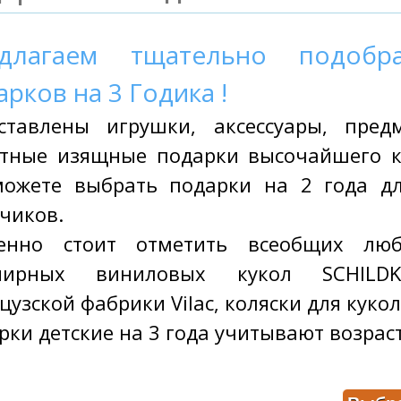
длагаем тщательно подобр
рков на 3 Годика !
ставлены игрушки, аксессуары, пре
тные изящные подарки высочайшего ка
ожете выбрать подарки на 2 года дл
чиков.
енно стоит отметить всеобщих люб
нирных виниловых кукол SCHILDK
узской фабрики Vilac, коляски для кукол
рки детские на 3 года учитывают возрас