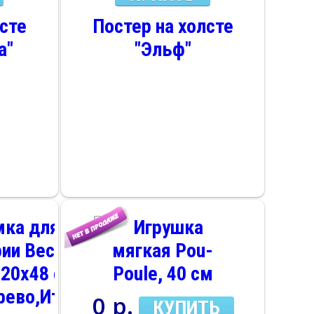
лсте
Постер на холсте
а"
"Эльф"
0 р.
КУПИТЬ